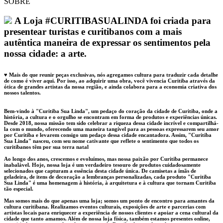
SOBRE
A Loja #CURITIBASUALINDA foi criada para
presentear turistas e curitibanos com a mais
autêntica maneira de expressar os sentimentos pela
nossa cidade: a arte.
♥ Mais do que reunir peças exclusivas, nós agregamos cultura para traduzir cada detalhe
de como é viver aqui. Por isso, ao adquirir uma obra, você vivencia Curitiba através da
ótica de grandes artistas da nossa região, e ainda colabora para a economia criativa dos
nossos talentos.
Bem-vindo à "Curitiba Sua Linda", um pedaço do coração da cidade de Curitiba, onde a
história, a cultura e o orgulho se encontram em forma de produtos e experiências únicas.
Desde 2018, nossa missão tem sido celebrar a riqueza dessa cidade incrível e compartilhá-
la com o mundo, oferecendo uma maneira tangível para as pessoas expressarem seu amor
por Curitiba e levarem consigo um pedaço dessa cidade encantadora. Assim, "Curitiba
Sua Linda" nasceu, com seu nome cativante que reflete o sentimento que todos os
curitibanos têm por sua terra natal
Ao longo dos anos, crescemos e evoluímos, mas nossa paixão por Curitiba permanece
inabalável. Hoje, nossa loja é um verdadeiro tesouro de produtos cuidadosamente
selecionados que capturam a essência desta cidade única. De camisetas a ímãs de
geladeira, de itens de decoração a lembranças personalizadas, cada produto "Curitiba
Sua Linda" é uma homenagem à história, à arquitetura e à cultura que tornam Curitiba
tão especial.
Mas somos mais do que apenas uma loja; somos um ponto de encontro para amantes da
cultura curitibana. Realizamos eventos culturais, exposições de arte e parcerias com
artistas locais para enriquecer a experiência de nossos clientes e apoiar a cena cultural da
cidade que tanto amamos. Além de nossa loja física, também estamos presentes online,